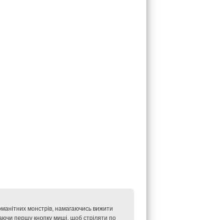
номанітних монстрів, намагаючись вижити
аючи першу кнопку миші, щоб стріляти по