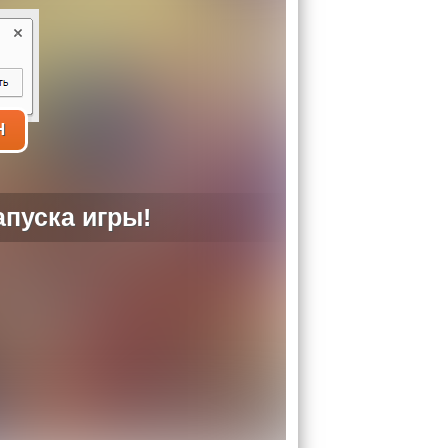
H
пуска игры!