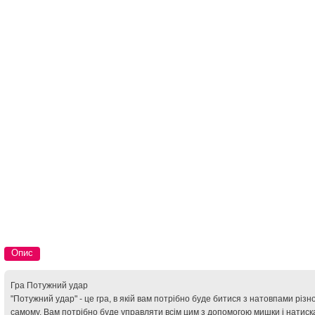
Опис
Гра Потужний удар
"Потужний удар" - це гра, в якій вам потрібно буде битися з натовпами різ
самому. Вам потрібно буде управляти всім цим з допомогою мишки і натиск