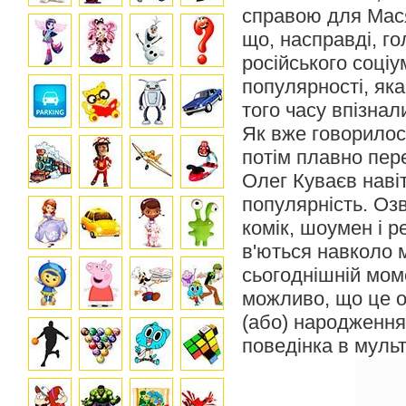
справою для Мася
що, насправді, го
російського соці
популярності, як
того часу впізнали
Як вже говорилос
потім плавно пе
Олег Куваєв навіт
популярність. Оз
комік, шоумен і 
в'ються навколо м
сьогоднішній мом
можливо, що це о
(або) народження
поведінка в муль