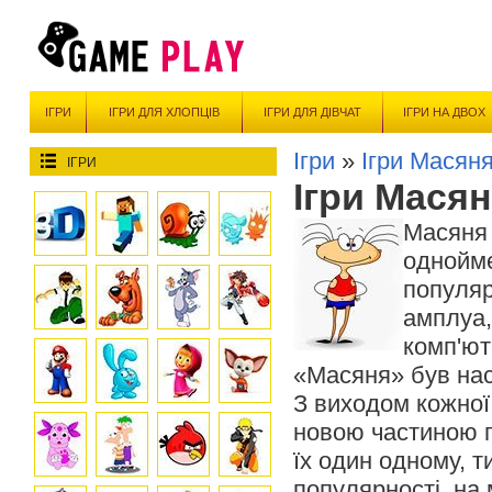
ІГРИ
ІГРИ ДЛЯ ХЛОПЦІВ
ІГРИ ДЛЯ ДІВЧАТ
ІГРИ НА ДВОХ
Ігри
»
Ігри Масяня
ІГРИ
Ігри Мася
Масяня 
однойме
популяр
амплуа,
комп'ют
«Масяня» був нас
З виходом кожної 
новою частиною г
їх один одному, 
популярності, на