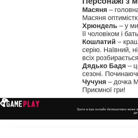
Персонажі з м
Масяня
– головна
Масяня оптимістка
Хрюндель
– у ми
її чоловіком і ба
Кошлатий
– кращ
серію. Наївний, н
всіх розбирається
Дядько Бадя
– ц
сезоні. Починаючи
Чучуня
– дочка М
Приємної гри!
Грати в ігри онлайн безкоштовно може к
ди