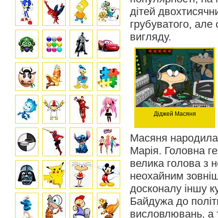
дітей двохтисячни
грубуватого, але 
вигляду.
Діджей Масяня
Масяня народилас
Марія. Головна г
велика голова з 
неохайним зовні
досконалу іншу к
Байдужа до політи
висловлювань, а 