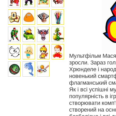
Мультфільм Масяня
зросли. Зараз го
Хрюнделе і народ
новенький смартф
флагманський сма
Як і всі успішні 
популярність в іг
створювати комп'
створений на осно