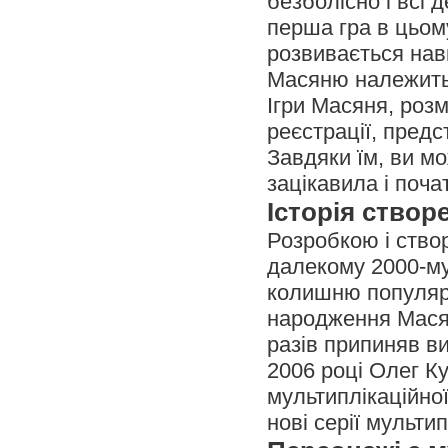
безболісно і всі 
перша гра в цьом
розвивається навк
Масяню належить 
Ігри Масяня, роз
реєстрації, предс
Завдяки їм, ви мо
зацікавила і поча
Історія ство
Розробкою і ство
далекому 2000-му 
колишню популярн
народження Масяні
разів припиняв в
2006 році Олег К
мультиплікаційної
нові серії мульти