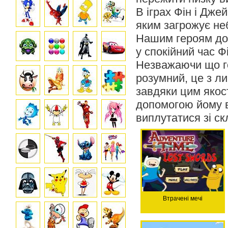
В іграх Фін і Дже
яким загрожує не
Нашим героям дов
у спокійний час 
Незважаючи що го
розумний, це з л
завдяки цим якос
допомогою йому в
виплутатися зі ск
Втрачені мечі