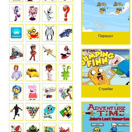
Парашут
Стрибки