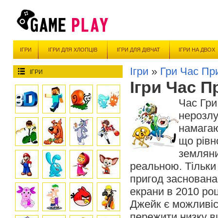
ІГРИ
ІГРИ ДЛЯ ХЛОПЦІВ
ІГРИ ДЛЯ ДІВЧАТ
ІГРИ НА ДВОХ
Ігри
»
Гри Час Пр
ІГРИ
Ігри Час 
Час Гри
нерозлу
намагаю
що рівн
земляни
реальною. Тільки 
пригод заснована
екрани в 2010 році
Джейк є можливіс
пережити низку в