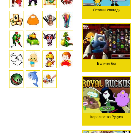
Останні спогади
Вуличні бої
Королівство Рукуса