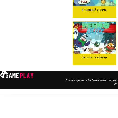
Кривавий хробак
Велика таємниця
Грати в ігри онлайн безкоштовно може к
ди