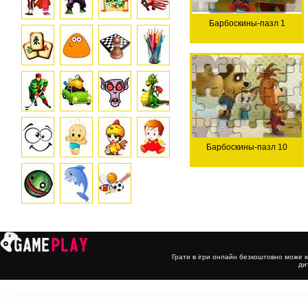
Барбоскины-пазл 1
Барбоскины-пазл 10
Грати в ігри онлайн безкоштовно може к
ди