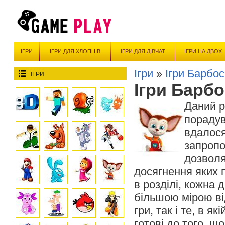
ІГРИ
ІГРИ ДЛЯ ХЛОПЦІВ
ІГРИ ДЛЯ ДІВЧАТ
ІГРИ НА ДВОХ
Ігри
»
Ігри Барбо
ІГРИ
Ігри Барб
Даний р
порадув
вдалося
запропо
дозволя
досягнення яких 
в розділі, кожна 
більшою мірою ві
гри, так і те, в я
готові до того, щ