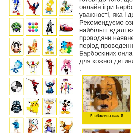
онлайн ігри Барб
уважності, яка і
Рекомендуємо озн
найбільш вдалі в
проводячи наявне
період проведення
Барбоскіних онла
для кожної дитин
.
Барбоскины-пазл 5