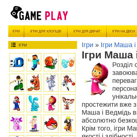
ІГРИ
ІГРИ ДЛЯ ХЛОПЦІВ
ІГРИ ДЛЯ ДІВЧАТ
ІГРИ НА ДВОХ
Ігри
»
Ігри Маша і
ІГРИ
Ігри Маша 
Розділ 
завоюва
переваг
персона
унікаль
простежити вже з н
Маша і Ведмідь в
абсолютно безкош
Крім того, ігри М
якості і здібност