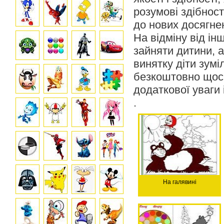
розумові здібнос
до нових досягнен
На відміну від ін
зайняти дитини, а
винятку діти зумі
безкоштовно щось
додаткової уваги 
.
На галявині