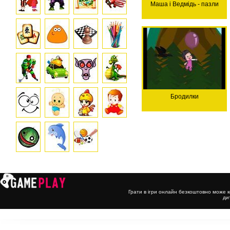
Маша і Ведмідь - пазли
Бродилки
Грати в ігри онлайн безкоштовно може к
ди