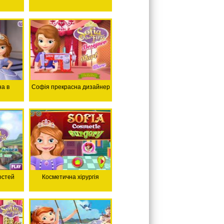
а в
Софія прекрасна дизайнер
остей
Косметична хірургія