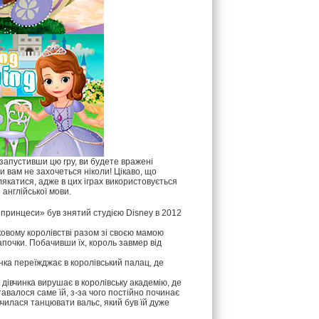
запустивши цю гру, ви будете вражені
 вам не захочеться ніколи! Цікаво, що
лякатися, адже в цих іграх використовується
англійської мови.
принцеси» був знятий студією Disney в 2012
зковому королівстві разом зі своєю мамою
апочки. Побачивши їх, король завмер від
ка переїжджає в королівський палац, де
 дівчинка вирушає в королівську академію, де
авалося саме їй, з-за чого постійно починає
авчилася танцювати вальс, який був їй дуже