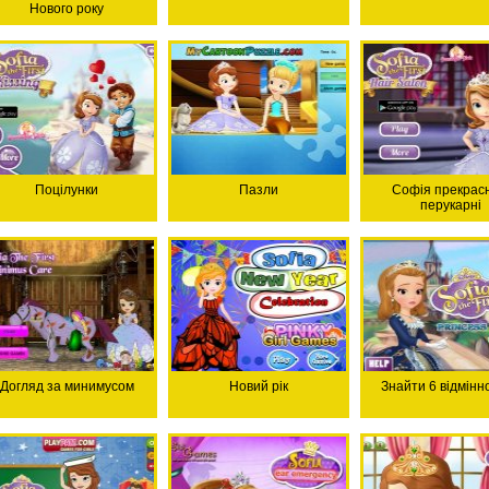
Нового року
Поцілунки
Пазли
Софія прекрасн
перукарні
Догляд за минимусом
Новий рік
Знайти 6 відмінн