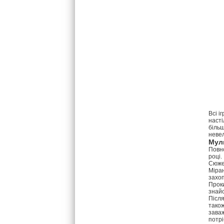
Всі і
насті
більш
невел
Мул
Повно
році.
Сюжет
Міран
захоп
Проки
знай
Після
також
заваж
потрі