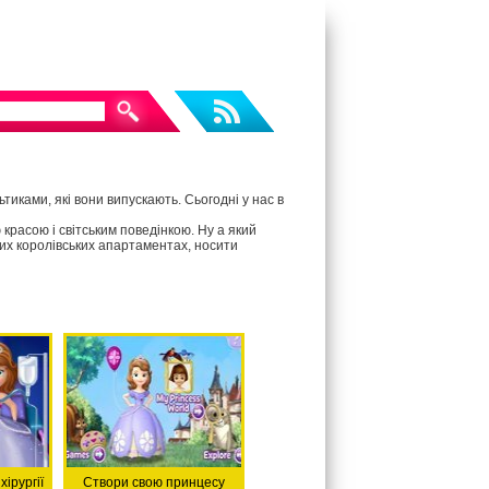
тиками, які вони випускають. Сьогодні у нас в
красою і світським поведінкою. Ну а який
их королівських апартаментах, носити
ірургії
Створи свою принцесу