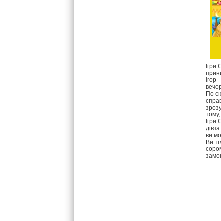
Ігри 
принц
ігор 
вечор
По сю
справ
зрозу
тому,
Ігри 
дівча
ви мо
Ви ті
сором
замок