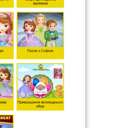
малюком
яг
Пазли з Софією
амку
Прикрашання великоднього
яйця