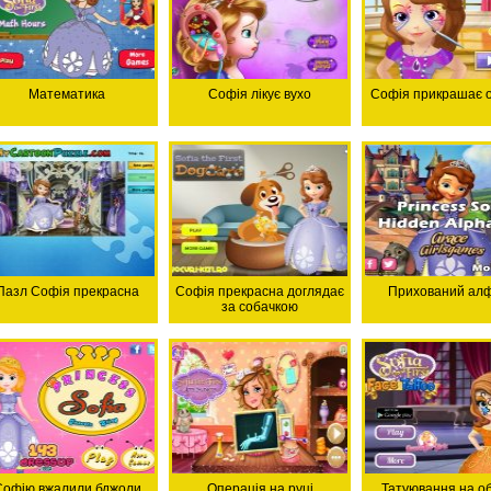
Математика
Софія лікує вухо
Софія прикрашає 
Пазл Софія прекрасна
Софія прекрасна доглядає
Прихований алф
за собачкою
Софію вжалили бджоли
Операція на руці
Татуювання на об