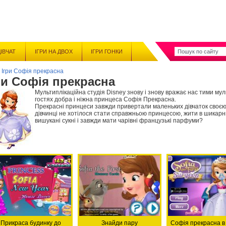
ДІВЧАТ
ІГРИ НА ДВОХ
ІГРИ ГОНКИ
»
Ігри Софія прекрасна
ри Софія прекрасна
Мультиплікаційна студія Disney знову і знову вражає нас тими муль
гостях добра і ніжна принцеса Софія Прекрасна.
Прекрасні принцеси завжди привертали маленьких дівчаток своєю 
дівчинці не хотілося стати справжньою принцесою, жити в шикарн
вишукані сукні і завжди мати чарівні французькі парфуми?
Прикраса будинку до
Знайди пару
Софія прекрасна в х