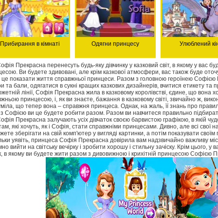
Прибирання в кімнаті
Одягни принцесу
Улюблений кі
Софія Прекрасна перенесуть будь-яку дівчинку у казковий світ, в якому у вас 
есою. Ви будете здивовані, але крім казкової атмосфери, вас також буде ото
– це показати життя справжньої принцеси. Разом з головною героїнею Софією 
и та бали, одягатися в сукні кращих казкових дизайнерів, вчитися етикету та 
жетній лінії, Софія Прекрасна жила в казковому королівстві, єдине, що вона хот
жньою принцесою, і, як ви знаєте, бажання в казковому світі, звичайно ж, вико
міла, що тепер вона – справжня принцеса. Однак, на жаль, її знань про правил
 з Софією ви це будете робити разом. Разом ви навчитеся правильно підбирати 
Софія Прекрасна залучають усіх дівчаток своєю барвистою графікою, в якій чу
там, які хочуть, як і Софія, стати справжніми принцесами. Дивно, але всі свої 
жете зберігати на свій комп'ютер у вигляді картинки, а потім показувати своїм
льки уявіть, принцеса Софія Прекрасна довірила вам надзвичайно важливу місі
но вийти на світську вечірку і зробити хорошу і стильну зачіску. Крім цього, у
, в якому ви будете жити разом з дивовижною і крихітній принцесою Софією 