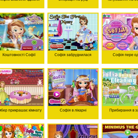
Коштовності Софії
Софія забруднилася
Софія пере од
бер прикрашає кімнату
Софія в лікарні
Прибирання в з