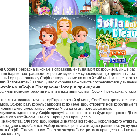
гри Софія Прекрасна виконані з справжнім ентузіазмом розробників. Лише раз 
льки барвистою графікою і хорошим музичним супроводом, що припиняти грати
ість ігор про принцесу Софію створені саме на англійській мові, але не варто 
икий словниковий запас і у вас є хороша можливість потренуватися у вивченні 
ьтфільм «Софія Прекрасна: Історія принцеси»
цінний повнометражний мультиплікаційний фільм «Софія Прекрасна: Історія 
на лінія починається з історії про простий дівчинці Софії, яка проживає в ка
дою. Одного разу король запросив їх до себе, щоб створити нові королівські т
лення і дуже скоро запропонував Міранді стати його дружиною.
нувшись одного разу, Софія зрозуміла, що тепер вона буде принцесою. Дівчин
омиться з Джеймсом і Ембер – принцом і принцесою.
 знайомства, для того, щоб краще дізнатися всі тонкощі королівського етикету,
 всім дуже сподобалася. Ембер починає ревнувати, адже раніше все увагу діст
ати Софії в її починаннях. Так, з-за зведеної сестри, юна принцеса так і не н
бен на балу.