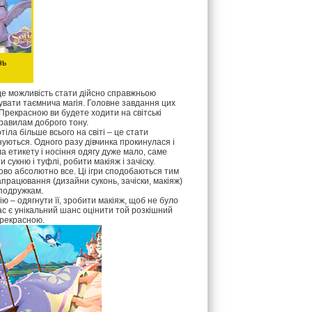
нь
буде можливість стати дійсно справжньою
чувати таємнича магія. Головне завдання цих
Прекрасною ви будете ходити на світські
правилам доброго тону.
іла більше всього на світі – це стати
нуються. Одного разу дівчинка прокинулася і
а етикету і носіння одягу дуже мало, саме
сукню і туфлі, робити макіяж і зачіску.
дово абсолютно все. Ці ігри сподобаються тим
напрацювання (дизайни суконь, зачіски, макіяж)
 подружкам.
ю – одягнути її, зробити макіяж, щоб не було
 вас є унікальний шанс оцінити той розкішний
Прекрасною.