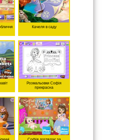
обличчя
Качеля в саду
авіт
Розмальовки Софія
прекрасна
личчі
Софія доглядає за