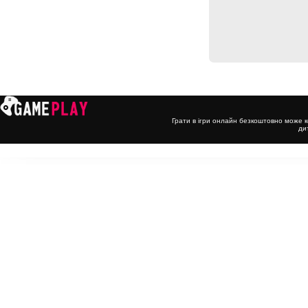
Грати в ігри онлайн безкоштовно може к
ди