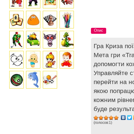
Опис
Гра Криза пої
Мета гри «Tra
допомогти кож
Управляйте с
перейти на н
якою попрацю
кожним рівне
буде результа
(голосов:
1
)