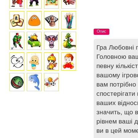
Опис
Гра Любовні 
Головною ваш
певну кількіс
вашому ігров
вам потрібно
спостерігати 
ваших віднос
значить, що 
рівнем ваші д
ви в цей мом