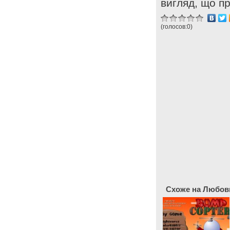
вигляд, що пр
(голосов:
0
)
Схоже на Любовн