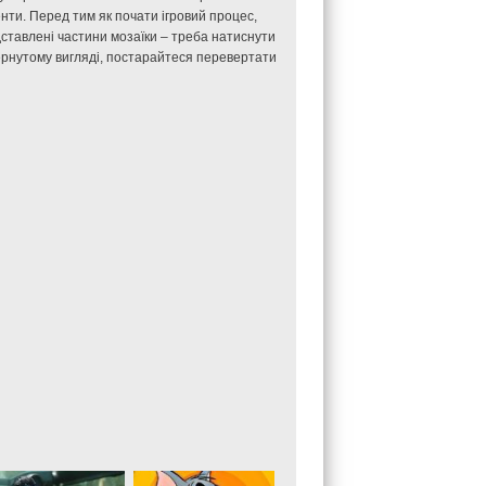
енти. Перед тим як почати ігровий процес,
дставлені частини мозаїки – треба натиснути
ернутому вигляді, постарайтеся перевертати