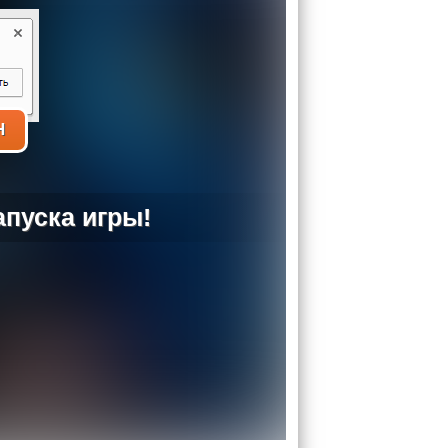
H
пуска игры!