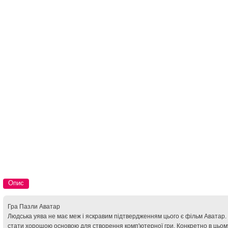
Опис
Гра Пазли Аватар
Людська уява не має меж і яскравим підтвердженням цього є фільм Аватар. 
стати хорошою основою для створення комп'ютерної гри. Конкретно в цьом