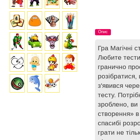
Опис
Гра Магічні 
Любите тести
гранично про
розібратися, 
з'явився чере
тесту. Потріб
зроблено, ви
створення» в
спасибі розр
грати не тіль