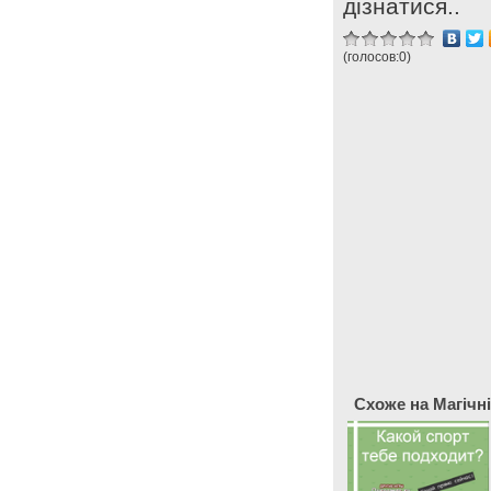
дізнатися..
(голосов:
0
)
Схоже на Магічні