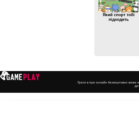
Який спорт тобі
підходить
Грати в ігри онлайн безкоштовно може к
ди