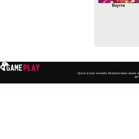
Взуття
Грати в ігри онлайн безкоштовно може к
ди