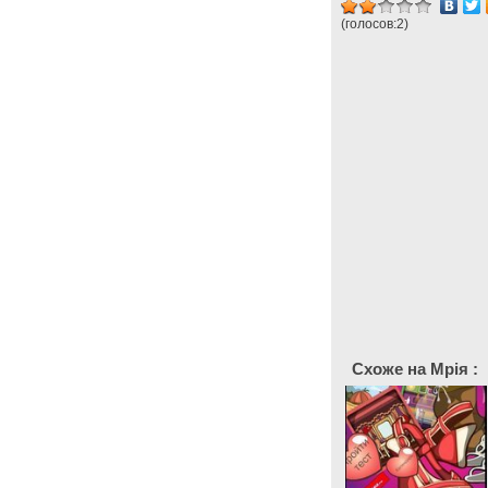
(голосов:
2
)
Схоже на Мрія :