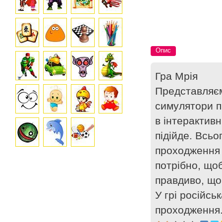
Опис
Гра Мрія
Представляєм
симулятори п
в інтерактивн
підійде. Всьо
проходження 
потрібно, що
правдиво, що
У грі російс
проходження.