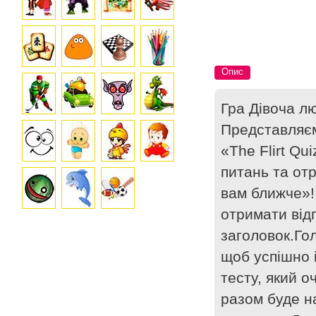
Опис
Гра Дівоча л
Представляєм
«The Flirt Qu
питань та от
вам ближче»!
отримати від
заголовок.Гол
щоб успішно і
тесту, який о
разом буде на