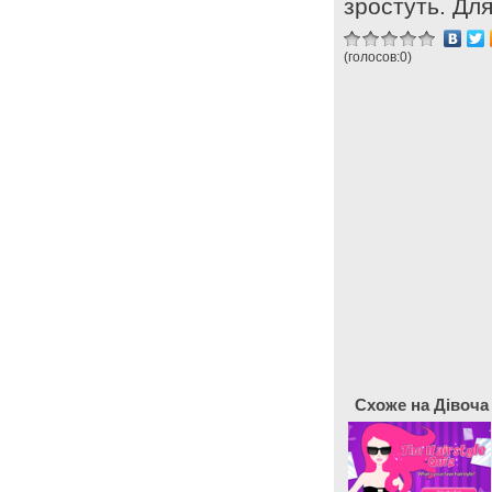
зростуть. Дл
(голосов:
0
)
Схоже на Дівоча