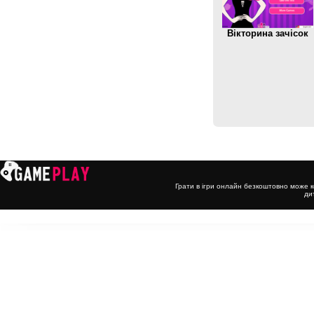
Вікторина зачісок
Грати в ігри онлайн безкоштовно може к
ди