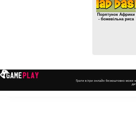
Порятунок Африки
- божевільна риса
Грати в ігри онлайн безкоштовно може к
ди