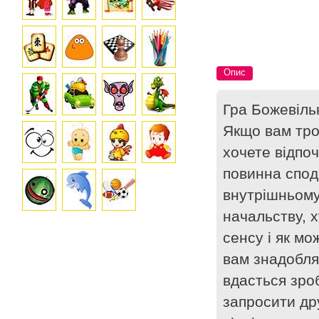
Опис
Гра Божевіль
Якщо вам трох
хочете відпоч
повинна сподо
внутрішньому
начальству, 
сенсу і як м
вам знадобля
вдасться зро
запросити др