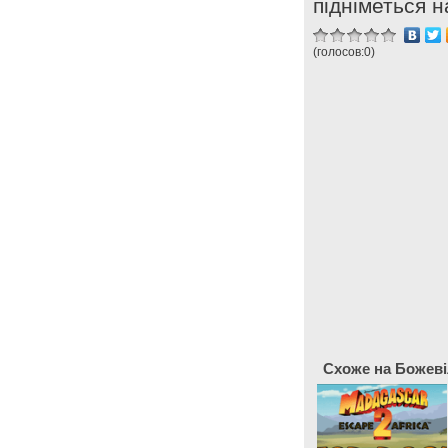
підніметься н
(голосов:
0
)
Схоже на Божеві