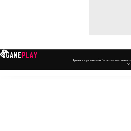
Грати в ігри онлайн безкоштовно може к
ди