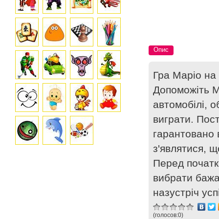
Опис
Гра Маріо на 
Допоможіть М
автомобілі, о
виграти. Пос
гарантовано в
з'являтися, щ
Перед початк
вибрати бажа
назустріч усп
(голосов:
0
)