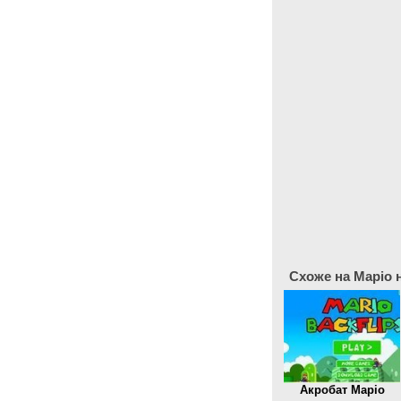
Схоже на Маріо на
Акробат Маріо