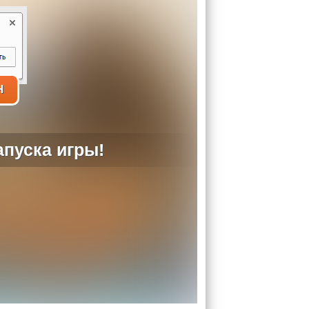
H
пуска игры!