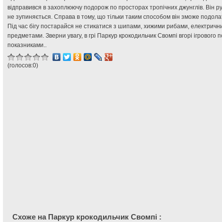
відправився в захоплюючу подорож по просторах тропічних джунглів. Він ру
не зупиняється. Справа в тому, що тільки таким способом він зможе подола
Під час бігу постарайся не стикатися з шипами, хижими рибами, електри
предметами. Зверни увагу, в грі Паркур крокодильчик Свомпі вгорі ігровог
показниками..
(голосов:
0
)
Схоже на Паркур крокодильчик Свомпі :