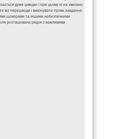
хається дуже швидко і при цьому ні на хвилину
ти всі перешкоди і виконувати ігрове завдання.
чними шокерами та іншими небезпечними
о поля розташована рядок з важливими