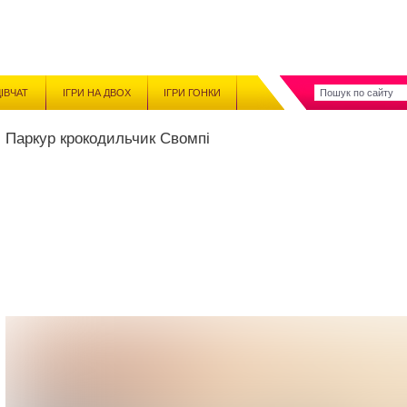
ДІВЧАТ
ІГРИ НА ДВОХ
ІГРИ ГОНКИ
Паркур крокодильчик Свомпі