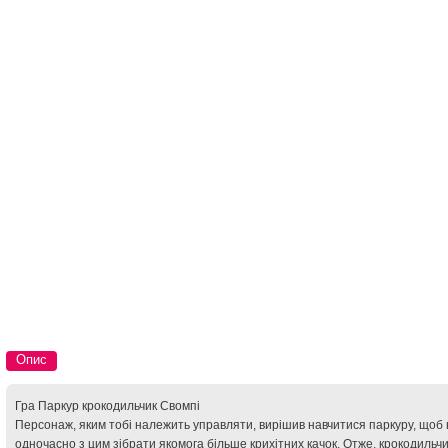
Опис
Гра Паркур крокодильчик Свомпі
Персонаж, яким тобі належить управляти, вирішив навчитися паркуру, щоб в
одночасно з цим зібрати якомога більше крихітних качок. Отже, крокодильч