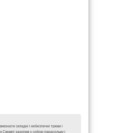
иконати складні і небезпечні трюки і
ик Свомпі захопив з собою парасольку і