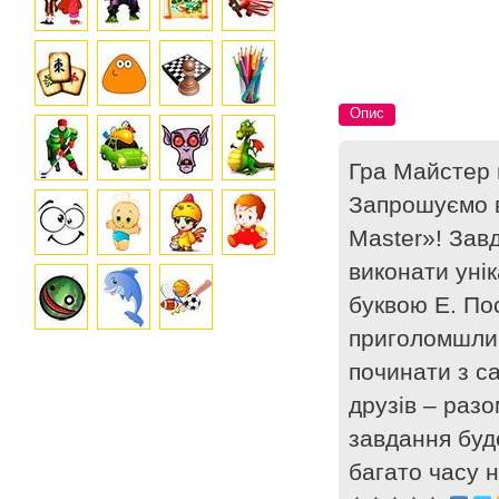
Опис
Гра Майстер 
Запрошуємо в
Master»! Зав
виконати унік
буквою E. По
приголомшлив
починати з с
друзів – раз
завдання буд
багато часу 