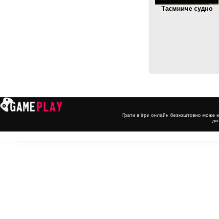
Таємниче судно
Грати в ігри онлайн безкоштовно може к
ди