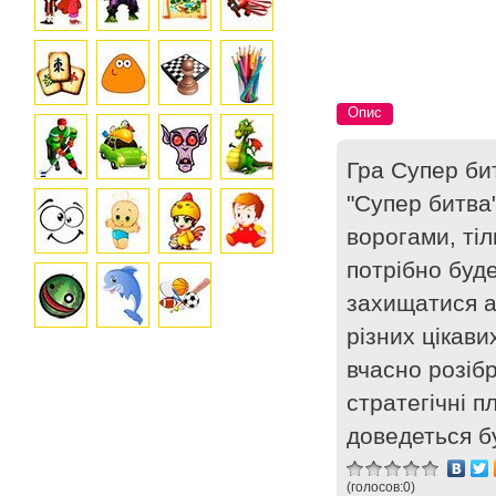
Опис
Гра Супер би
"Супер битва"
ворогами, тіл
потрібно буд
захищатися аб
різних цікави
вчасно розібр
стратегічні п
доведеться б
(голосов:
0
)