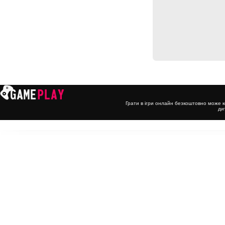
Грати в ігри онлайн безкоштовно може к
ди