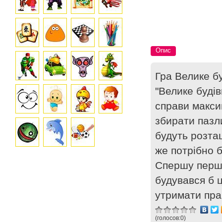
Опис
Гра Велике б
"Велике будів
справи максим
збирати пазли
будуть розта
же потрібно б
Спершу перша 
будувався б ц
утримати пра
(голосов:
0
)