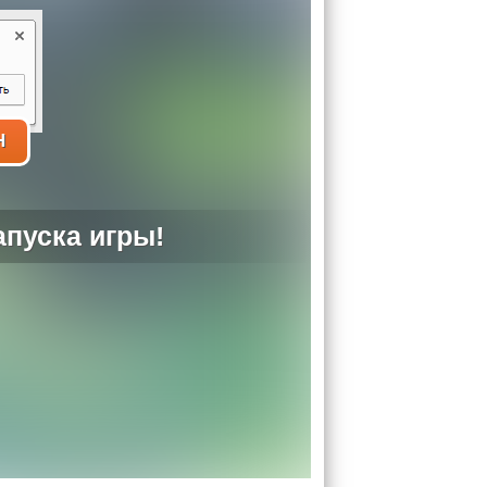
H
пуска игры!