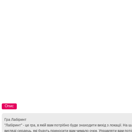
Опис
Гра Лабіринт
"Лабіринт" - це гра, в якій вам потрібно буде знаходити вихід з локації. На
вигляді сердець, які будуть приносити вам чимало очок. Управляти вам потр