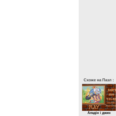
Схоже на Пазл :
Аладін і джин