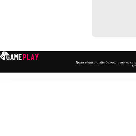
Грати в ігри онлайн безкоштовно може к
ди