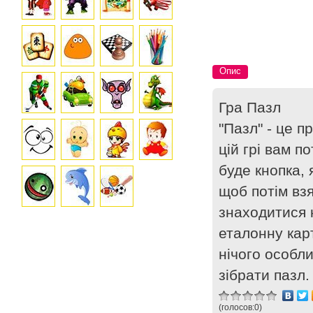
Опис
Гра Пазл
"Пазл" - це п
цій грі вам п
буде кнопка, 
щоб потім взя
знаходитися 
еталонну карт
нічого особл
зібрати пазл.
(голосов:
0
)