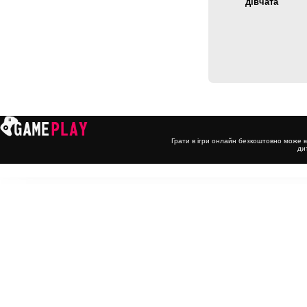
дівчата
Грати в ігри онлайн безкоштовно може к
ди