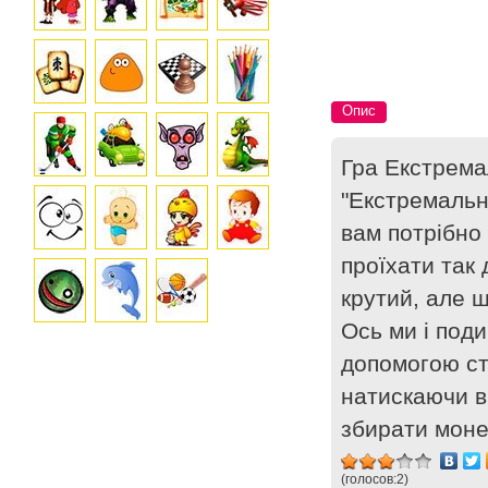
Опис
Гра Екстрема
"Екстремальні
вам потрібно
проїхати так 
крутий, але 
Ось ми і поди
допомогою ст
натискаючи в
збирати моне
(голосов:
2
)