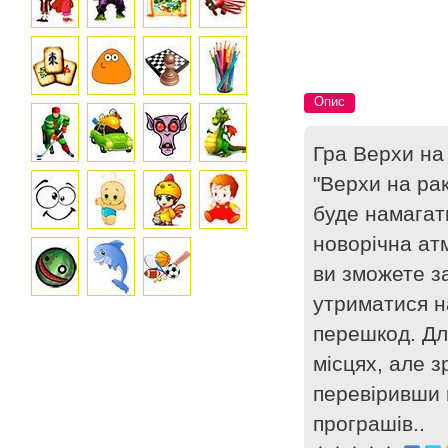
Опис
Гра Верхи на 
"Верхи на рак
буде намагат
новорічна атм
ви зможете з
утриматися на
перешкод. Дл
місцях, але 
перевіривши в
програшів..