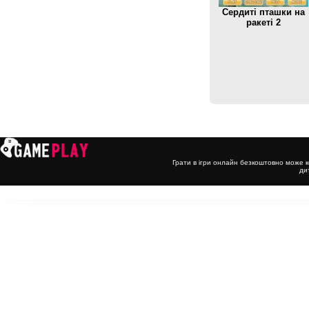
Сердиті пташки на
ракеті 2
Грати в ігри онлайн безкоштовно може к
ди