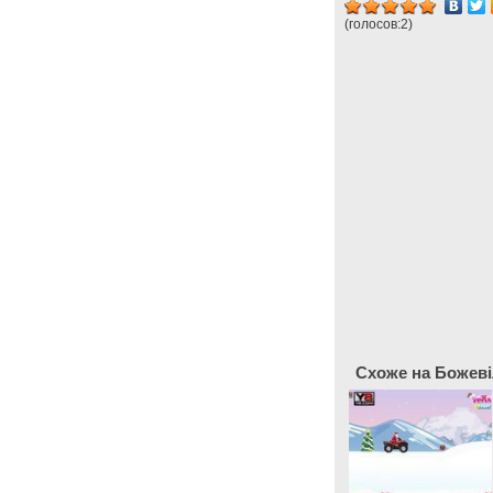
(голосов:
2
)
Схоже на Божевіл