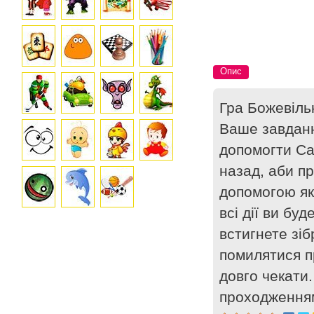
Опис
Гра Божевільн
Ваше завданн
допомогти Сан
назад, аби пр
допомогою як
всі дії ви бу
встигнете зі
помилятися п
довго чекати
проходженням