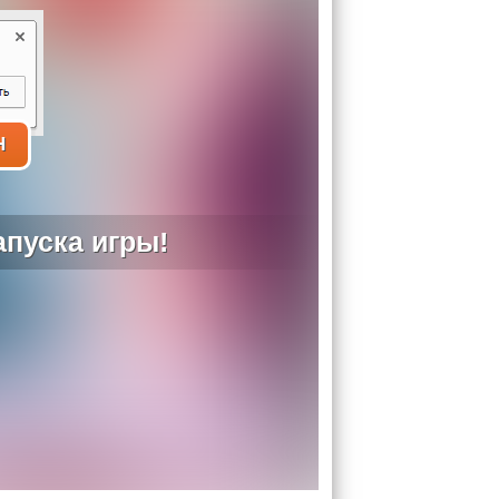
H
пуска игры!