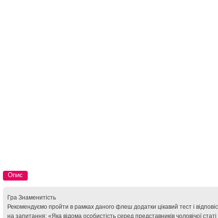
Опис
Гра Знаменитість
Рекомендуємо пройти в рамках даного флеш додатки цікавий тест і відповіс
на запитання: «Яка відома особистість серед представників чоловічої статі