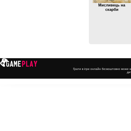
Мисливець на
скарби
Грати в ігри онлайн безкоштовно може к
ди