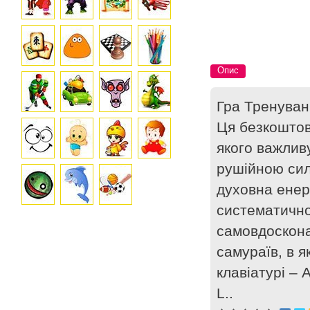
Опис
Гра Тренуван
Ця безкоштов
якого важлив
рушійною сил
духовна енерг
систематично
самовдоскона
самураїв, в я
клавіатурі – 
L..