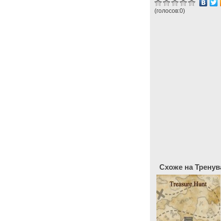
(голосов:
0
)
Схоже на Тренув