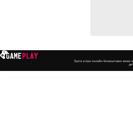
Грати в ігри онлайн безкоштовно може к
ди