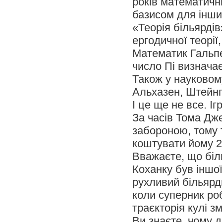
років математични
базисом для інши
«Теорія більярдів
ергодичної теорії
Математик Гальпе
число Пі визнача
Також у науковому
Альхазен, Штейнг
І це ще не все. Іг
За часів Тома Дж
забороною, тому т
коштувати йому 2 
Вважаєте, що біл
Коханку був іншо
рухливий більярдн
коли суперник ро
траєкторія кулі з
Ви знаєте, чому 