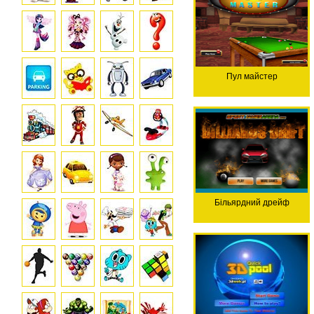
Пул майстер
Більярдний дрейф