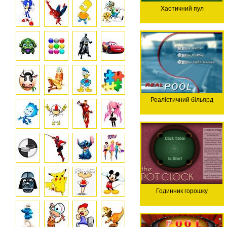
Хаотичний пул
Реалістичний більярд
Годинник горошку