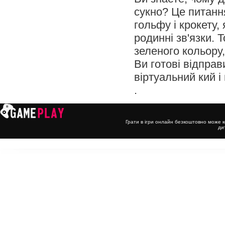
сукно? Це питання
гольфу і крокету, 
родинні зв'язки. 
зеленого кольору,
Ви готові відправи
віртуальний кий і
.
Грати в ігри онлайн безкоштовно може к
ди