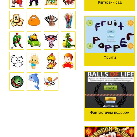
Квітковий сад
Фрукти
Фантастична подорож