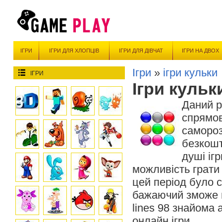
ІГРИ
ІГРИ ДЛЯ ХЛОПЦІВ
ІГРИ ДЛЯ ДІВЧАТ
ІГРИ НА ДВОХ
Ігри
»
ігри кульки
ІГРИ
Ігри кульк
Даний р
спрямов
саморозв
безкошт
душі ігр
можливість грати 
цей період було с
бажаючий зможе п
lines 98 знайома 
онлайн ігри.