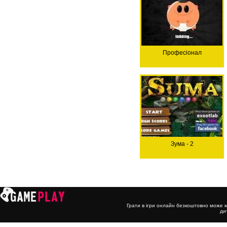
Професіонал
Зума - 2
Грати в ігри онлайн безкоштовно може к
ди